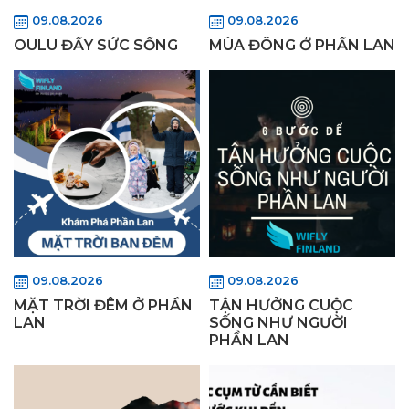
09.08.2026
09.08.2026
OULU ĐẦY SỨC SỐNG
MÙA ĐÔNG Ở PHẦN LAN
09.08.2026
09.08.2026
MẶT TRỜI ĐÊM Ở PHẦN
TẬN HƯỞNG CUỘC
LAN
SỐNG NHƯ NGƯỜI
PHẦN LAN