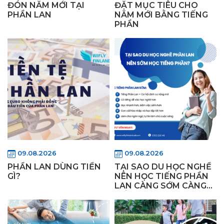
ĐÓN NĂM MỚI TẠI
ĐẶT MỤC TIÊU CHO
PHẦN LAN
NĂM MỚI BẰNG TIẾNG
PHẦN
09.08.2026
09.08.2026
PHẦN LAN DÙNG TIỀN
TẠI SAO DU HỌC NGHỀ
GÌ?
NÊN HỌC TIẾNG PHẦN
LAN CÀNG SỚM CÀNG
TỐT?