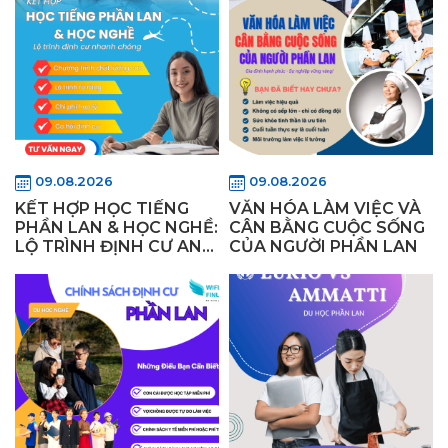
09.08.2026
09.08.2026
KẾT HỢP HỌC TIẾNG
VĂN HÓA LÀM VIỆC VÀ
PHẦN LAN & HỌC NGHỀ:
CÂN BẰNG CUỘC SỐNG
LỘ TRÌNH ĐỊNH CƯ AN
CỦA NGƯỜI PHẦN LAN
TOÀN VÀ NHANH
CHÓNG