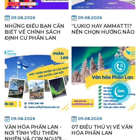
09.08.2026
09.08.2026
NHỮNG ĐIỀU BẠN CẦN
“LUKIO HAY AMMATTI?
BIẾT VỀ CHÍNH SÁCH
NÊN CHỌN HƯỚNG NÀO
ĐỊNH CƯ PHẦN LAN
09.08.2026
09.08.2026
VĂN HÓA PHẦN LAN -
07 ĐIỀU THÚ VỊ VỀ VĂN
NƠI TÌNH YÊU THIÊN
HÓA PHẦN LAN
NHIÊN VÀ CON NGƯỜI