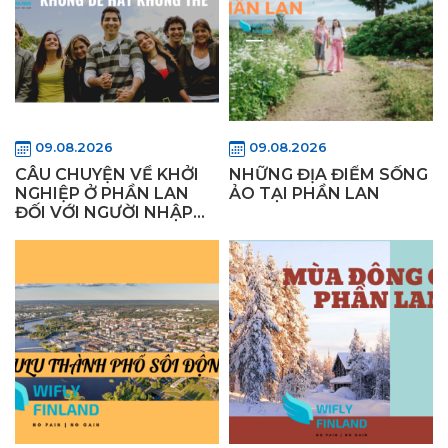
09.08.2026
09.08.2026
CÂU CHUYỆN VỀ KHỞI
NHỮNG ĐỊA ĐIỂM SỐNG
NGHIỆP Ở PHẦN LAN
ẢO TẠI PHẦN LAN
ĐỐI VỚI NGƯỜI NHẬP
CƯ