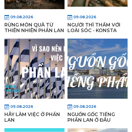
09.08.2026
09.08.2026
RỪNG MÓN QUÀ TỪ
NGƯỜI THÌ THẦM VỚI
THIÊN NHIÊN PHẦN LAN
LOÀI SÓC - KONSTA
09.08.2026
09.08.2026
HÃY LÀM VIỆC Ở PHẦN
NGUỒN GỐC TIẾNG
LAN
PHẦN LAN Ở ĐÂU