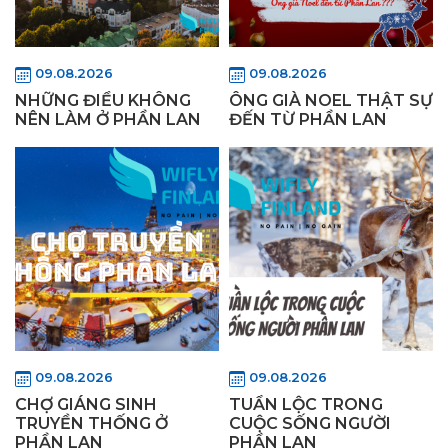
09.08.2026
09.08.2026
NHỮNG ĐIỀU KHÔNG
ÔNG GIÀ NOEL THẬT SỰ
NÊN LÀM Ở PHẦN LAN
ĐẾN TỪ PHẦN LAN
09.08.2026
09.08.2026
CHỢ GIÁNG SINH
TUẦN LỘC TRONG
TRUYỀN THỐNG Ở
CUỘC SỐNG NGƯỜI
PHẦN LAN
PHẦN LAN