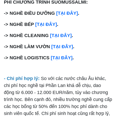
PHÍ CHƯƠNG TRÌNH SUOMUSSALMI:
-> NGHỀ ĐIỀU DƯỠNG
[TẠI ĐÂY]
.
-> NGHỀ BẾP
[TẠI ĐÂY]
.
-> NGHỀ CLEANING
[TẠI ĐÂY]
.
-> NGHỀ LÀM VƯỜN
[TẠI ĐÂY]
.
-> NGHỀ LOGISTICS
[TẠI ĐÂY]
.
- Chi phí hợp lý:
So với các nước châu Âu khác,
chi phí học nghề tại Phần Lan khá dễ chịu, dao
động từ 6.000 - 12.000 EUR/năm, tùy vào chương
trình học. Bên cạnh đó, nhiều trường nghề cung cấp
các học bổng từ 50% đến 100% học phí dành cho
sinh viên quốc tế. Chi phí sinh hoạt cũng rất hợp lý,