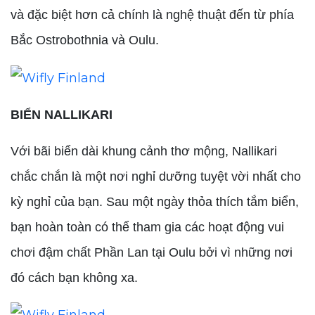
và đặc biệt hơn cả chính là nghệ thuật đến từ phía
Bắc Ostrobothnia và Oulu.
BIỂN NALLIKARI
Với bãi biển dài khung cảnh thơ mộng, Nallikari
chắc chắn là một nơi nghỉ dưỡng tuyệt vời nhất cho
kỳ nghỉ của bạn. Sau một ngày thỏa thích tắm biển,
bạn hoàn toàn có thể tham gia các hoạt động vui
chơi đậm chất Phần Lan tại Oulu bởi vì những nơi
đó cách bạn không xa.