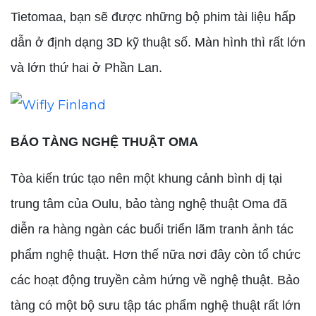
Tietomaa, bạn sẽ được những bộ phim tài liệu hấp
dẫn ở định dạng 3D kỹ thuật số. Màn hình thì rất lớn
và lớn thứ hai ở Phần Lan.
BẢO TÀNG NGHỆ THUẬT OMA
Tòa kiến trúc tạo nên một khung cảnh bình dị tại
trung tâm của Oulu, bảo tàng nghệ thuật Oma đã
diễn ra hàng ngàn các buổi triển lãm tranh ảnh tác
phẩm nghệ thuật. Hơn thế nữa nơi đây còn tổ chức
các hoạt động truyền cảm hứng về nghệ thuật. Bảo
tàng có một bộ sưu tập tác phẩm nghệ thuật rất lớn