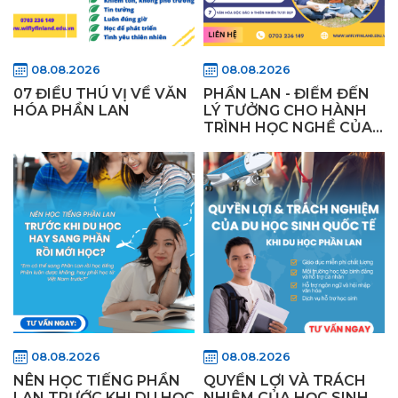
08.08.2026
08.08.2026
07 ĐIỀU THÚ VỊ VỀ VĂN
PHẦN LAN - ĐIỂM ĐẾN
HÓA PHẦN LAN
LÝ TƯỞNG CHO HÀNH
TRÌNH HỌC NGHỀ CỦA
BẠN
08.08.2026
08.08.2026
NÊN HỌC TIẾNG PHẦN
QUYỀN LỢI VÀ TRÁCH
LAN TRƯỚC KHI DU HỌC
NHIỆM CỦA HỌC SINH