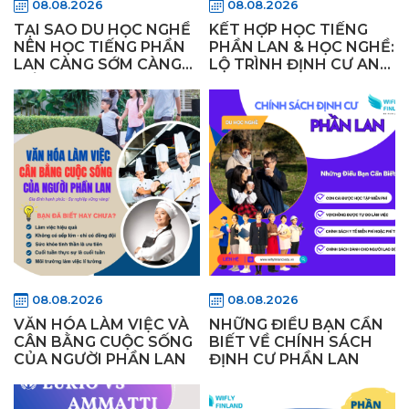
08.08.2026
08.08.2026
TẠI SAO DU HỌC NGHỀ
KẾT HỢP HỌC TIẾNG
NÊN HỌC TIẾNG PHẦN
PHẦN LAN & HỌC NGHỀ:
LAN CÀNG SỚM CÀNG
LỘ TRÌNH ĐỊNH CƯ AN
TỐT?
TOÀN VÀ NHANH
CHÓNG
08.08.2026
08.08.2026
VĂN HÓA LÀM VIỆC VÀ
NHỮNG ĐIỀU BẠN CẦN
CÂN BẰNG CUỘC SỐNG
BIẾT VỀ CHÍNH SÁCH
CỦA NGƯỜI PHẦN LAN
ĐỊNH CƯ PHẦN LAN