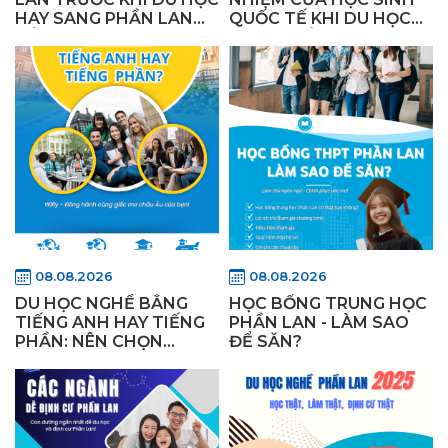
HAY SANG PHẦN LAN
QUỐC TẾ KHI DU HỌC
RỒI MỚI HỌC?
THPT PHẦN LAN
08.08.2026
08.08.2026
DU HỌC NGHỀ BẰNG
HỌC BỔNG TRUNG HỌC
TIẾNG ANH HAY TIẾNG
PHẦN LAN - LÀM SAO
PHẦN: NÊN CHỌN
ĐỂ SĂN?
HƯỚNG NÀO?