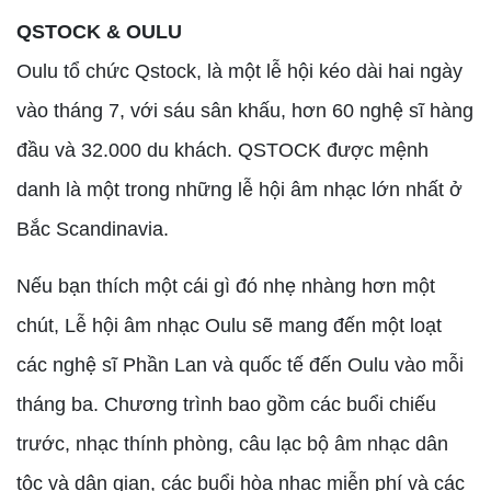
QSTOCK & OULU
Oulu tổ chức Qstock, là một lễ hội kéo dài hai ngày
vào tháng 7, với sáu sân khấu, hơn 60 nghệ sĩ hàng
đầu và 32.000 du khách. QSTOCK được mệnh
danh là một trong những lễ hội âm nhạc lớn nhất ở
Bắc Scandinavia.
Nếu bạn thích một cái gì đó nhẹ nhàng hơn một
chút, Lễ hội âm nhạc Oulu sẽ mang đến một loạt
các nghệ sĩ Phần Lan và quốc tế đến Oulu vào mỗi
tháng ba. Chương trình bao gồm các buổi chiếu
trước, nhạc thính phòng, câu lạc bộ âm nhạc dân
tộc và dân gian, các buổi hòa nhạc miễn phí và các