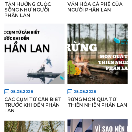
TẬN HƯỞNG CUỘC
VĂN HÓA CÀ PHÊ CỦA
SỐNG NHƯ NGƯỜI
NGƯỜI PHẦN LAN
PHẦN LAN
08.08.2026
08.08.2026
CÁC CỤM TỪ CẦN BIẾT
RỪNG MÓN QUÀ TỪ
TRƯỚC KHI ĐẾN PHẦN
THIÊN NHIÊN PHẦN LAN
LAN