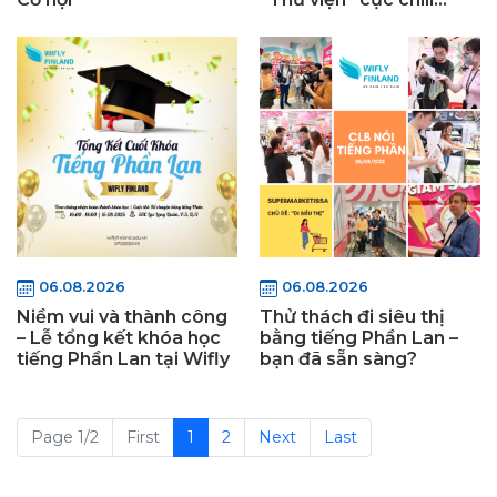
cùng Wifly Finland
06.08.2026
06.08.2026
Niềm vui và thành công
Thử thách đi siêu thị
– Lễ tổng kết khóa học
bằng tiếng Phần Lan –
tiếng Phần Lan tại Wifly
bạn đã sẵn sàng?
Page 1/2
First
1
2
Next
Last