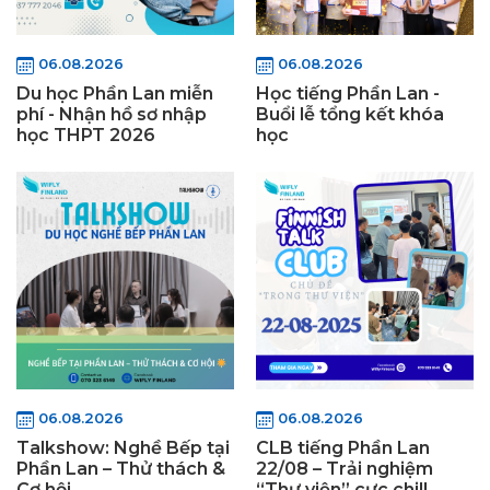
06.08.2026
06.08.2026
Du học Phần Lan miễn
Học tiếng Phần Lan -
phí - Nhận hồ sơ nhập
Buổi lễ tổng kết khóa
học THPT 2026
học
06.08.2026
06.08.2026
Talkshow: Nghề Bếp tại
CLB tiếng Phần Lan
Phần Lan – Thử thách &
22/08 – Trải nghiệm
Cơ hội
“Thư viện” cực chill