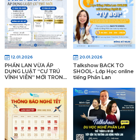
12.01.2026
20.01.2026
PHẦN LAN VỪA ÁP
Talkshow BACK TO
DỤNG LUẬT “CƯ TRÚ
SHOOL- Lớp Học online
VĨNH VIỄN” MỚI TRONG
tiếng Phần Lan
NĂM 2026