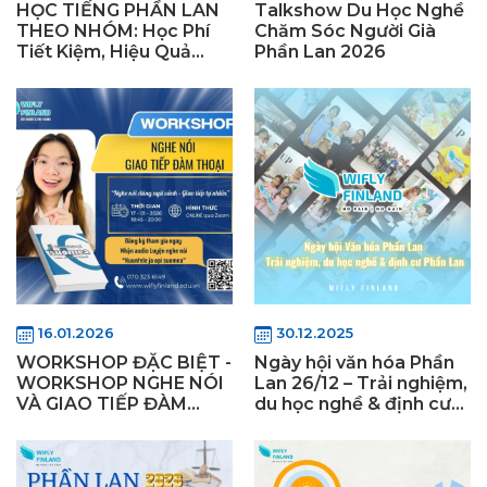
HỌC TIẾNG PHẦN LAN
Talkshow Du Học Nghề
THEO NHÓM: Học Phí
Chăm Sóc Người Già
Tiết Kiệm, Hiệu Quả
Phần Lan 2026
Nhân Đôi
16.01.2026
30.12.2025
WORKSHOP ĐẶC BIỆT -
Ngày hội văn hóa Phần
WORKSHOP NGHE NÓI
Lan 26/12 – Trải nghiệm,
VÀ GIAO TIẾP ĐÀM
du học nghề & định cư
THOẠI ONLINE
Phần Lan