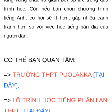
trình học. Còn nếu bạn chọn chương trình 
tiếng Anh, cơ hội sẽ ít hơn, gặp nhiều cạnh 
tranh hơn so với việc học tiếng bản địa của 
người dân. 
CÓ THỂ BẠN QUAN TÂM:
=> 
TRƯỜNG THPT PUOLANKA
 [
TẠI 
ĐÂY]
.
=> 
LỘ TRÌNH HỌC TIẾNG PHẦN LAN 
THPT"
 [TẠI ĐÂY]
.