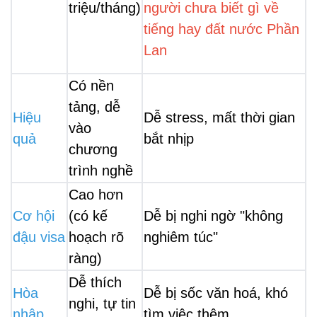
triệu/tháng)
người chưa biết gì về 
tiếng hay đất nước Phần 
Lan
Có nền 
tảng, dễ 
Hiệu 
Dễ stress, mất thời gian 
vào 
quả
bắt nhịp
chương 
trình nghề
Cao hơn 
Cơ hội 
(có kế 
Dễ bị nghi ngờ "không 
đậu visa
hoạch rõ 
nghiêm túc"
ràng)
Dễ thích 
Hòa 
Dễ bị sốc văn hoá, khó 
nghi, tự tin 
nhập
tìm việc thêm