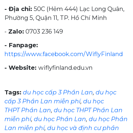
- Địa chỉ:
50C (Hẻm 444) Lạc Long Quân,
Phường 5, Quận 11, TP. Hồ Chí Minh
-
Zalo:
0703 236 149
- Fanpage:
https://www.facebook.com/WiflyFinland
- Website:
wiflyfinland.edu.vn
Tags:
du học cấp 3 Phần Lan
,
du học
cấp 3 Phần Lan miễn phí
,
du học
THPT Phần Lan
,
du học THPT Phần Lan
miễn phí
,
du học Phần Lan
,
du học Phần
Lan miễn phí
,
du học và định cư phần