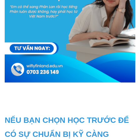
NẾU BẠN CHỌN HỌC TRƯỚC ĐỂ 
CÓ SỰ CHUẨN BỊ KỸ CÀNG