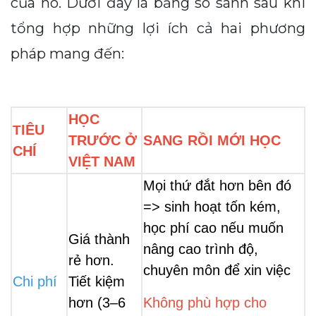
của nó. Dưới đây là bảng so sánh sau khi
tổng hợp những lợi ích cả hai phương
pháp mang đến:
HỌC 
IÊU 
T
TRƯỚC Ở 
SANG RỒI MỚI HỌC
CHÍ
VIỆT NAM
Mọi thứ đắt hơn bên đó 
=> sinh hoạt tốn kém, 
học phí cao nếu muốn 
Giá thành 
nâng cao trình độ, 
rẻ hơn. 
chuyên môn để xin việc
Chi phí
Tiết kiệm 
hơn (3–6 
Không phù hợp cho 