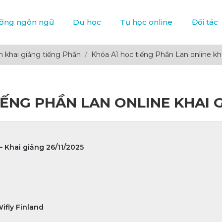
ưỡng ngôn ngữ
Du học
Tự học online
Đối tác
h khai giảng tiếng Phần
Khóa A1 học tiếng Phần Lan online kh
ẾNG PHẦN LAN ONLINE KHAI G
– Khai giảng 26/11/2025
ifly Finland