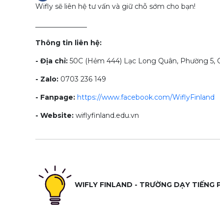
Wifly sẽ liên hệ tư vấn và giữ chỗ sớm cho bạn!
_______________
Thông tin liên hệ:
- Địa chỉ:
50C (Hẻm 444) Lạc Long Quân, Phường 5, Q
- Zalo:
0703 236 149
- Fanpage:
https://www.facebook.com/WiflyFinland
- Website:
wiflyfinland.edu.vn
WIFLY FINLAND - TRƯỜNG DẠY TIẾNG 