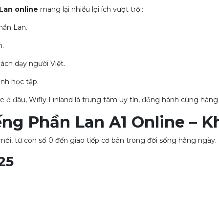
Lan online
mang lại nhiều lợi ích vượt trội:
hần Lan.
n.
ách dạy người Việt.
ình học tập.
 ở đâu, Wifly Finland là trung tâm uy tín, đồng hành cùng hàng
ếng Phần Lan A1 Online – Kh
mới, từ con số 0 đến giao tiếp cơ bản trong đời sống hằng ngày.
25