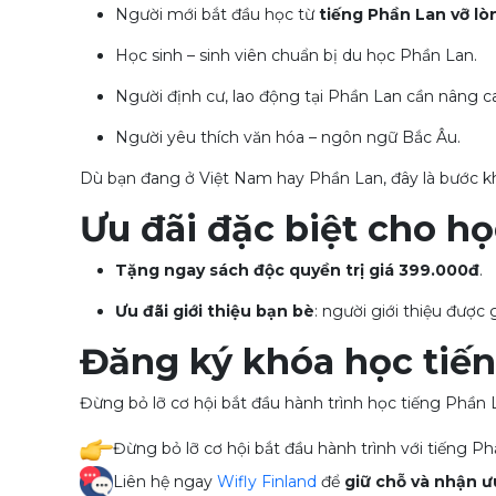
Người mới bắt đầu học từ
tiếng Phần Lan vỡ lò
Học sinh – sinh viên chuẩn bị du học Phần Lan.
Người định cư, lao động tại Phần Lan cần nâng ca
Người yêu thích văn hóa – ngôn ngữ Bắc Âu.
Dù bạn đang ở Việt Nam hay Phần Lan, đây là bước kh
Ưu đãi đặc biệt cho h
Tặng ngay sách độc quyền trị giá 399.000đ
.
Ưu đãi giới thiệu bạn bè
: người giới thiệu được
Đăng ký khóa học tiế
Đừng bỏ lỡ cơ hội bắt đầu hành trình học tiếng Phần 
Đừng bỏ lỡ cơ hội bắt đầu hành trình với tiếng Ph
Liên hệ ngay
Wifly Finland
để
giữ chỗ và nhận ư