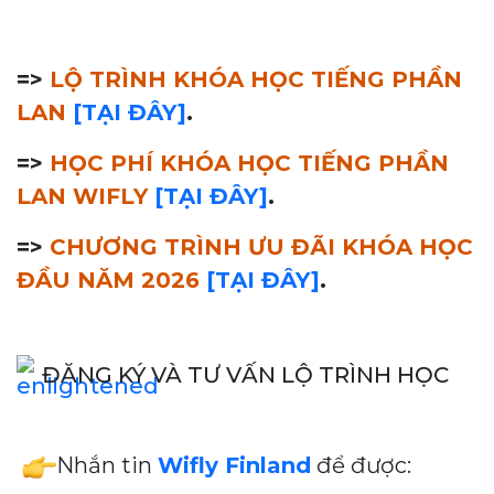
=>
LỘ TRÌNH KHÓA HỌC TIẾNG PHẦN
LAN
[TẠI ĐÂY]
.
=>
HỌC PHÍ KHÓA HỌC TIẾNG PHẦN
LAN WIFLY
[TẠI ĐÂY]
.
=>
CHƯƠNG TRÌNH ƯU ĐÃI KHÓA HỌC
ĐẦU NĂM 2026
[TẠI ĐÂY]
.
ĐĂNG KÝ VÀ TƯ VẤN LỘ TRÌNH HỌC
Nhắn tin
Wifly Finland
để được: