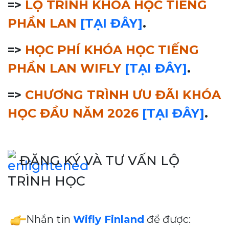
=>
LỘ TRÌNH KHÓA HỌC TIẾNG
PHẦN LAN
[TẠI ĐÂY]
.
=>
HỌC PHÍ KHÓA HỌC TIẾNG
PHẦN LAN WIFLY
[TẠI ĐÂY]
.
=>
CHƯƠNG TRÌNH ƯU ĐÃI KHÓA
HỌC ĐẦU NĂM 2026
[TẠI ĐÂY]
.
ĐĂNG KÝ VÀ TƯ VẤN LỘ
TRÌNH HỌC
Nhắn tin
Wifly Finland
để được: