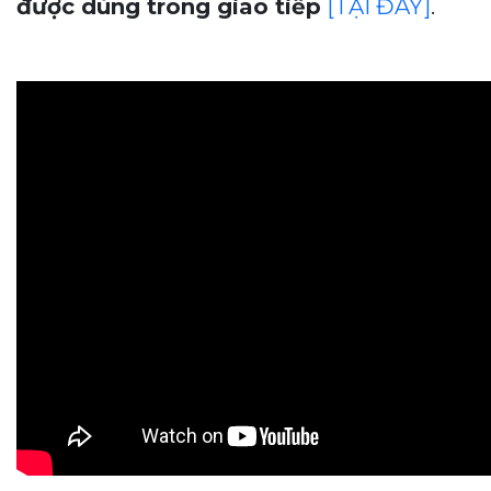
được dùng trong giao tiếp
[TẠI ĐÂY]
.