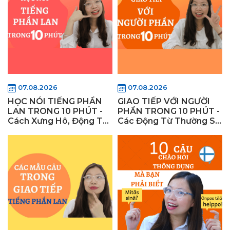
07.08.2026
07.08.2026
HỌC NÓI TIẾNG PHẦN
GIAO TIẾP VỚI NGƯỜI
LAN TRONG 10 PHÚT -
PHẦN TRONG 10 PHÚT -
Cách Xưng Hô, Động Từ
Các Động Từ Thường Sử
và Văn Hóa Nói Của
Dụng Trong Giao Tiếp
Người Phần Lan -1
Tiếng Phần Lan!