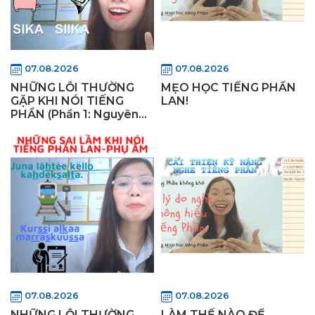
07.08.2026
07.08.2026
NHỮNG LỖI THƯỜNG
MẸO HỌC TIẾNG PHẦN
GẶP KHI NÓI TIẾNG
LAN!
PHẦN (Phần 1: Nguyên
Âm) - Làm thế nào để nói
như người Phần Lan?
07.08.2026
07.08.2026
NHỮNG LỖI THƯỜNG
LÀM THẾ NÀO ĐỂ