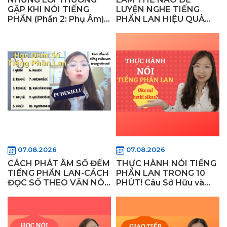
GẶP KHI NÓI TIẾNG
LUYỆN NGHE TIẾNG
PHẦN (Phần 2: Phụ Âm) -
PHẦN LAN HIỆU QUẢ
Làm thế nào để nói như
CHO NGƯỜI MỚI HỌC -
người Phần Lan?
WiflyFinland
07.08.2026
07.08.2026
CÁCH PHÁT ÂM SỐ ĐẾM
THỰC HÀNH NÓI TIẾNG
TIẾNG PHẦN LAN-CÁCH
PHẦN LAN TRONG 10
ĐỌC SỐ THEO VĂN NÓI-
PHÚT! Câu Sở Hữu và
Học Tiếng Phần Lan cho
Cách Áp Dụng trong
người mới bắt đầu
Giao Tiếp Hàng Ngày!