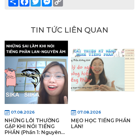
Link
TIN TỨC LIÊN QUAN
07.08.2026
07.08.2026
NHỮNG LỖI THƯỜNG
MẸO HỌC TIẾNG PHẦN
GẶP KHI NÓI TIẾNG
LAN!
PHẦN (Phần 1: Nguyên
Âm) - Làm thế nào để nói