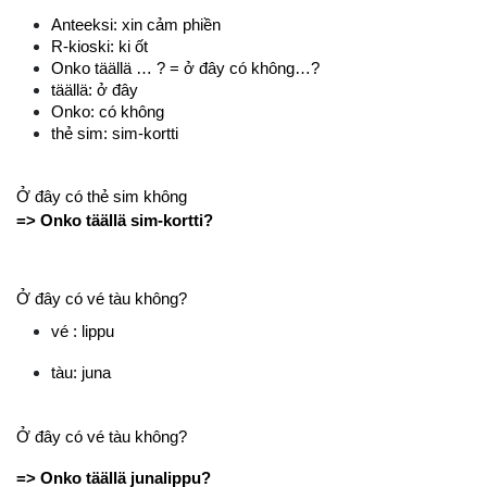
Anteeksi: xin cảm phiền 
R-kioski: ki ốt 
Onko täällä … ? = ở đây có không…? 
täällä: ở đây 
Onko: có không 
thẻ sim: sim-kortti 
Ở đây có thẻ sim không
=>
Onko täällä sim-kortti? 
Ở đây có vé tàu không?
vé : lippu 
tàu: juna
Ở đây có vé tàu không? 
=> Onko täällä junalippu? 