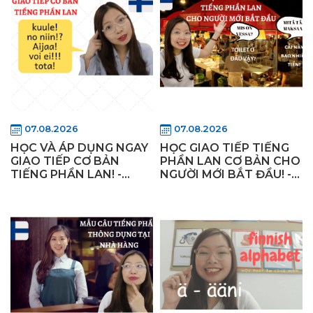
07.08.2026
07.08.2026
HỌC VÀ ÁP DỤNG NGAY
HỌC GIAO TIẾP TIẾNG
GIAO TIẾP CƠ BẢN
PHẦN LAN CƠ BẢN CHO
TIẾNG PHẦN LAN! -
NGƯỜI MỚI BẮT ĐẦU! -
Cách Nói Cảm Thán Thể
Từ Chỉ Vị Trí, Nơi Chốn
Hiện Cảm Xúc Tiếng
Phần