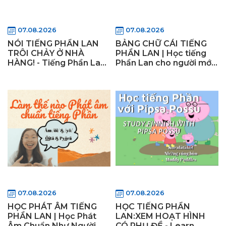
07.08.2026
07.08.2026
NÓI TIẾNG PHẦN LAN
BẢNG CHỮ CÁI TIẾNG
TRÔI CHẢY Ở NHÀ
PHẦN LAN | Học tiếng
HÀNG! - Tiếng Phần Lan
Phần Lan cho người mới
Giao Tiếp Cơ Bản
bắt đầu | Học Tiếng
Phần Lan Online
07.08.2026
07.08.2026
HỌC PHÁT ÂM TIẾNG
HỌC TIẾNG PHẦN
PHẦN LAN | Học Phát
LAN:XEM HOẠT HÌNH
Âm Chuẩn Như Người
CÓ PHỤ ĐỀ - Learn