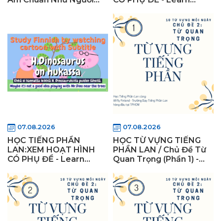
Bản Xứ Ngay Hôm Nay
Finnish:Watching with
Cho Người Mới Bắt Đầu!
subtitle(Ep. 1 )Pipsa
Possu
07.08.2026
07.08.2026
HỌC TIẾNG PHẦN
HỌC TỪ VỰNG TIẾNG
LAN:XEM HOẠT HÌNH
PHẦN LAN / Chủ Đề Từ
CÓ PHỤ ĐỀ - Learn
Quan Trọng (Phần 1) -
Finnish: Watching with
WiflyFinland
subtitle(Ep. 2) Pipsa
Possu