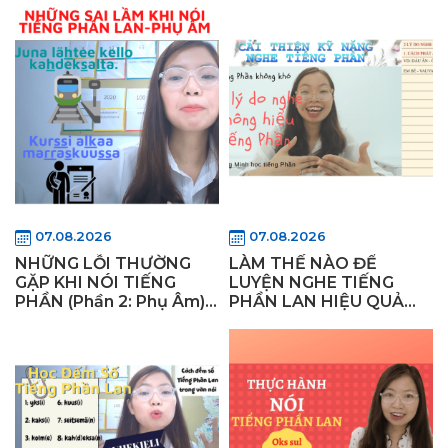
như người Phần Lan?
07.08.2026
07.08.2026
NHỮNG LỖI THƯỜNG
LÀM THẾ NÀO ĐỂ
GẶP KHI NÓI TIẾNG
LUYỆN NGHE TIẾNG
PHẦN (Phần 2: Phụ Âm) -
PHẦN LAN HIỆU QUẢ
Làm thế nào để nói như
CHO NGƯỜI MỚI HỌC -
người Phần Lan?
WiflyFinland