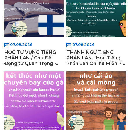
07.08.2026
07.08.2026
HỌC TỪ VỰNG TIẾNG
THÀNH NGỮ TIẾNG
PHẦN LAN / Chủ Đề
PHẦN LAN - Học Tiếng
Động từ Quan Trọng -
Phần Lan Online Miễn Phí
WiflyFinland (Phần 10)
- Wifly Finland