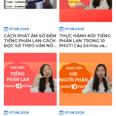
07.08.2026
07.08.2026
CÁCH PHÁT ÂM SỐ ĐẾM
THỰC HÀNH NÓI TIẾNG
TIẾNG PHẦN LAN-CÁCH
PHẦN LAN TRONG 10
ĐỌC SỐ THEO VĂN NÓI-
PHÚT! Câu Sở Hữu và
Học Tiếng Phần Lan cho
Cách Áp Dụng trong
người mới bắt đầu
Giao Tiếp Hàng Ngày!
07.08.2026
07.08.2026