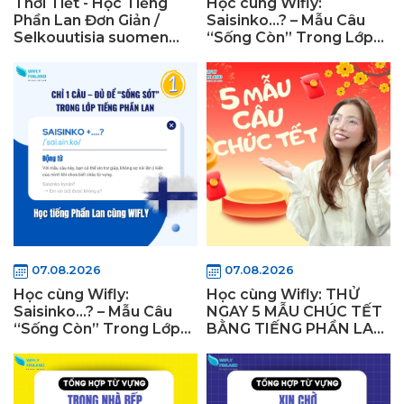
Thời Tiết - Học Tiếng
Học cùng Wifly:
Phần Lan Đơn Giản /
Saisinko…? – Mẫu Câu
Selkouutisia suomen
“Sống Còn” Trong Lớp
kielellä -1
Học Tiếng Phần Lan 2
07.08.2026
07.08.2026
Học cùng Wifly:
Học cùng Wifly: THỬ
Saisinko…? – Mẫu Câu
NGAY 5 MẪU CHÚC TẾT
“Sống Còn” Trong Lớp
BẰNG TIẾNG PHẦN LAN
Học Tiếng Phần Lan 1
ĐỘC ĐÁO