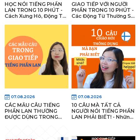
HỌC NÓI TIẾNG PHẦN
GIAO TIẾP VỚI NGƯỜI
LAN TRONG 10 PHÚT -
PHẦN TRONG 10 PHÚT -
Cách Xưng Hô, Động Từ
Các Động Từ Thường Sử
và Văn Hóa Nói Của
Dụng Trong Giao Tiếp
Người Phần Lan -1
Tiếng Phần Lan!
07.08.2026
07.08.2026
CÁC MẪU CÂU TIẾNG
10 CÂU MÀ TẤT CẢ
PHẦN LAN THƯỜNG
NGƯỜI NÓI TIẾNG PHẦN
ĐƯỢC DÙNG TRONG
LAN PHẢI BIẾT! - Những
GIAO TIẾP - Các Động
Cụm Từ Trong Văn Nói
Từ Thường Sử Dụng
& Các Từ Cảm Thán
Phần 2!