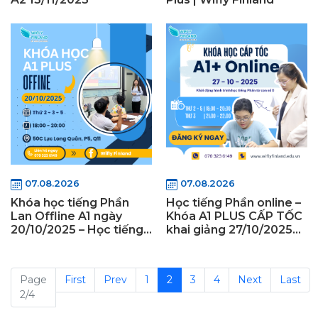
07.08.2026
07.08.2026
Khóa học tiếng Phần
Học tiếng Phần online –
Lan Offline A1 ngày
Khóa A1 PLUS CẤP TỐC
20/10/2025 – Học tiếng
khai giảng 27/10/2025
Phần Lan offline tại
cùng Wifly Finland
TPHCM cùng Wifly
Finland
Page
First
Prev
1
2
3
4
Next
Last
2/4