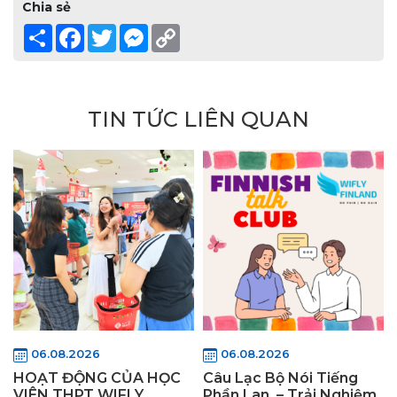
Chia sẻ
Share
Facebook
Twitter
Messenger
Copy
Link
TIN TỨC LIÊN QUAN
06.08.2026
06.08.2026
HOẠT ĐỘNG CỦA HỌC
Câu Lạc Bộ Nói Tiếng
VIÊN THPT WIFLY
Phần Lan – Trải Nghiệm