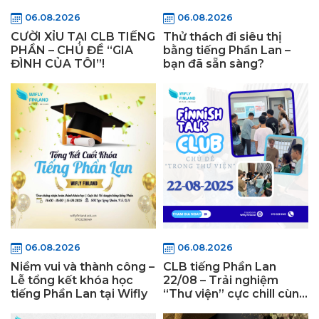
06.08.2026
06.08.2026
CƯỜI XỈU TẠI CLB TIẾNG
Thử thách đi siêu thị
PHẦN – CHỦ ĐỀ “GIA
bằng tiếng Phần Lan –
ĐÌNH CỦA TÔI”!
bạn đã sẵn sàng?
06.08.2026
06.08.2026
Niềm vui và thành công –
CLB tiếng Phần Lan
Lễ tổng kết khóa học
22/08 – Trải nghiệm
tiếng Phần Lan tại Wifly
“Thư viện” cực chill cùng
Wifly Finland