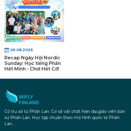
06.08.2026
Recap Ngày Hội Nordic
Sunday: Học tiếng Phần
Hết Mình - Chơi Hết Cỡ!
Có trụ sở từ Phần Lan. Cơ sở vật chất hiện đại,giáo viên bản
xứ Phần Lan. Học tập chuẩn theo mô hình quốc tế Phần
Lan.