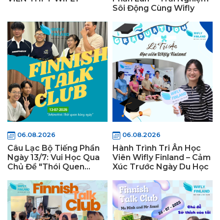
Sôi Động Cùng Wifly
06.08.2026
06.08.2026
Câu Lạc Bộ Tiếng Phần
Hành Trình Tri Ân Học
Ngày 13/7: Vui Học Qua
Viên Wifly Finland – Cảm
Chủ Đề "Thói Quen
Xúc Trước Ngày Du Học
Hằng Ngày" Tại Wifly
Finland