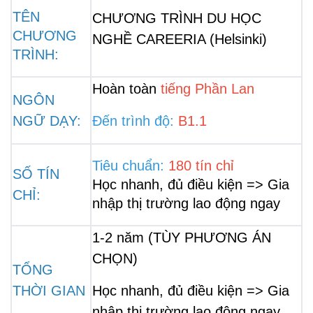
TÊN 
CHƯƠNG TRÌNH DU HỌC
CHƯƠNG 
NGHỀ CAREERIA (Helsinki)
TRÌNH:
Hoàn toàn
tiếng Phần Lan
NGÔN 
NGỮ DẠY:
Đến trình độ:
B1.1
Tiêu chuẩn: 
180 tín chỉ
SỐ TÍN 
Học nhanh, đủ điều kiện => Gia 
CHỈ:
nhập thị trường lao động ngay
1-2 năm (TÙY PHƯƠNG ÁN 
CHỌN)
TỔNG
THỜI GIAN
Học nhanh, đủ điều kiện => Gia 
nhập thị trường lao động ngay