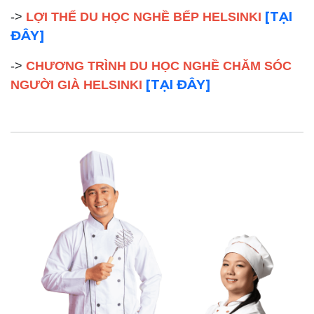
[TẠI
->
LỢI THẾ DU HỌC NGHỀ BẾP HELSINKI
ĐÂY]
->
CHƯƠNG TRÌNH DU HỌC NGHỀ CHĂM SÓC
[TẠI ĐÂY]
NGƯỜI GIÀ HELSINKI