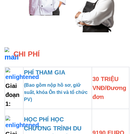
 CHI PHÍ 
PHÍ THAM GIA
30 TRIỆU 
Giai 
(Bao gồm nộp hồ sơ, giữ 
VNĐ/Đương 
suất, khóa Ôn thi và tổ chức 
đoạn 
đơn
PV)
1:
HỌC PHÍ HỌC 
CHƯƠNG TRÌNH DU 
9190 EURO
Giai 