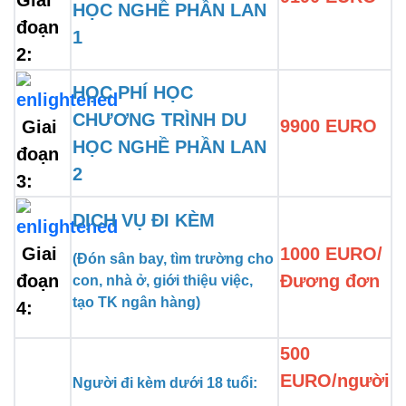
HỌC NGHỀ PHẦN LAN 
đoạn 
1
2:
HỌC PHÍ HỌC 
CHƯƠNG TRÌNH DU 
9900 EURO
 Giai 
HỌC NGHỀ PHẦN LAN 
đoạn 
2
3:
DỊCH VỤ ĐI KÈM
 Giai 
1000 EURO/ 
(Đón sân bay, tìm trường cho 
đoạn 
Đương đơn
con, nhà ở, giới thiệu việc, 
tạo TK ngân hàng)
4:
500
EURO/người
Người đi kèm dưới 18 tuổi: