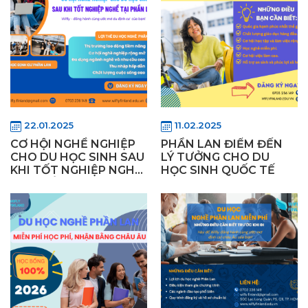
22.01.2025
11.02.2025
CƠ HỘI NGHỀ NGHIỆP
PHẦN LAN ĐIỂM ĐẾN
CHO DU HỌC SINH SAU
LÝ TƯỞNG CHO DU
KHI TỐT NGHIỆP NGHỀ
HỌC SINH QUỐC TẾ
TẠI PHẦN LAN