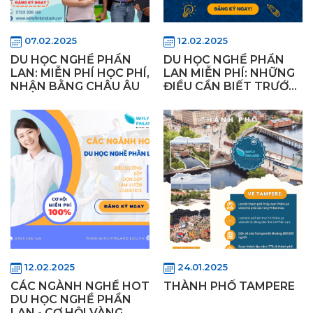
07.02.2025
12.02.2025
DU HỌC NGHỀ PHẦN
DU HỌC NGHỀ PHẦN
LAN: MIỄN PHÍ HỌC PHÍ,
LAN MIỄN PHÍ: NHỮNG
NHẬN BẰNG CHÂU ÂU
ĐIỀU CẦN BIẾT TRƯỚC
KHI ĐI
12.02.2025
24.01.2025
CÁC NGÀNH NGHỀ HOT
THÀNH PHỐ TAMPERE
DU HỌC NGHỀ PHẦN
LAN - CƠ HỘI VÀNG