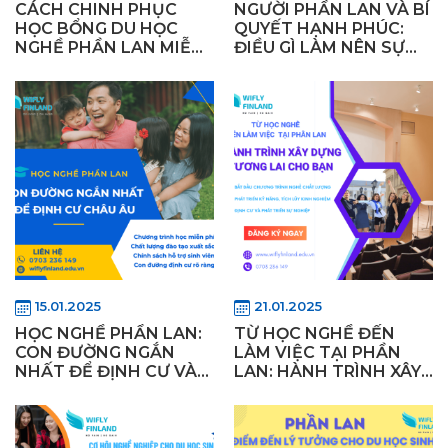
CÁCH CHINH PHỤC
NGƯỜI PHẦN LAN VÀ BÍ
HỌC BỔNG DU HỌC
QUYẾT HẠNH PHÚC:
NGHỀ PHẦN LAN MIỄN
ĐIỀU GÌ LÀM NÊN SỰ
PHÍ CÙNG WIFLY
KHÁC BIỆT?
15.01.2025
21.01.2025
HỌC NGHỀ PHẦN LAN:
TỪ HỌC NGHỀ ĐẾN
CON ĐƯỜNG NGẮN
LÀM VIỆC TẠI PHẦN
NHẤT ĐỂ ĐỊNH CƯ VÀ
LAN: HÀNH TRÌNH XÂY
LẬP NGHIỆP CHÂU ÂU
DỰNG TƯƠNG LAI CHO
BẠN