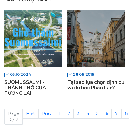
CHO TƯƠNG LAI
05.10.2024
28.09.2019
SUOMUSSALMI -
Tại sao lựa chọn định cư
THÀNH PHỐ CỦA
và du học Phần Lan?
TƯƠNG LAI
Page
First
Prev
1
2
3
4
5
6
7
8
10/12